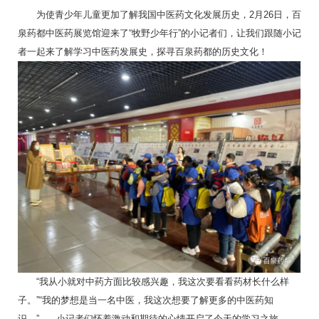
为使青少年儿童更加了解我国中医药文化发展历史，2月26日，百
泉药都中医药展览馆迎来了“牧野少年行”的小记者们，让我们跟随小记
者一起来了解学习中医药发展史，探寻百泉药都的历史文化！
“我从小就对中药方面比较感兴趣，我这次要看看药材长什么样
子。”“我的梦想是当一名中医，我这次想要了解更多的中医药知
识。”......小记者们怀着激动和期待的心情开启了今天的学习之旅。