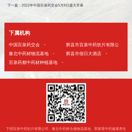
下一篇：
2022年中国百泉药交会5月8日盛大开幕
下属机构
中国百泉药交会
·
辉县市百泉中药饮片有限公
豫北中药材物流基地
·
司
辉县市假日大酒店
·
·
百泉药都中药材种植基地
·
下辖百泉中药饮片有限公司、豫北中药材仓储物流基地、郭家寨中药健康养生